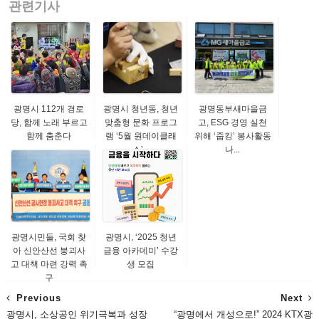
관련기사
광명시 112개 경로
광명시 청년동, 청년
광명동부새마을금
당, 함께 노래 부르고
맞춤형 문화 프로그
고, ESG 경영 실천
함께 춤춘다
램 ‘5월 원데이클래
위해 ‘줍킹’ 봉사활동
스’...
나...
광명시민들, 국회 찾
광명시, ‘2025 청년
아 신안산선 붕괴사
금융 아카데미’ 수강
고 대책 마련 강력 촉
생 모집
구
Previous
Next
광명시, 소상공인 위기극복과 성장
“광명에서 개성으로!” 2024 KTX광