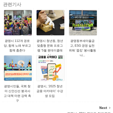
관련기사
광명시 112개 경로
광명시 청년동, 청년
광명동부새마을금
당, 함께 노래 부르고
맞춤형 문화 프로그
고, ESG 경영 실천
함께 춤춘다
램 ‘5월 원데이클래
위해 ‘줍킹’ 봉사활동
스’...
나...
광명시민들, 국회 찾
광명시, ‘2025 청년
아 신안산선 붕괴사
금융 아카데미’ 수강
고 대책 마련 강력 촉
생 모집
구
Next