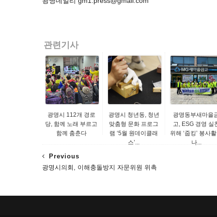
광명데일리 gm1.press@gmail.com
관련기사
광명시 112개 경로
광명시 청년동, 청년
광명동부새마을
당, 함께 노래 부르고
맞춤형 문화 프로그
고, ESG 경영 실
함께 춤춘다
램 ‘5월 원데이클래
위해 ‘줍킹’ 봉사
스’...
나...
Previous
광명시의회, 이해충돌방지 자문위원 위촉