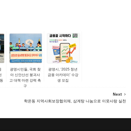
금
광명시민들, 국회 찾
광명시, ‘2025 청년
천
아 신안산선 붕괴사
금융 아카데미’ 수강
활동
고 대책 마련 강력 촉
생 모집
구
Next
학온동 지역사회보장협의체, 삼계탕 나눔으로 이웃사랑 실천