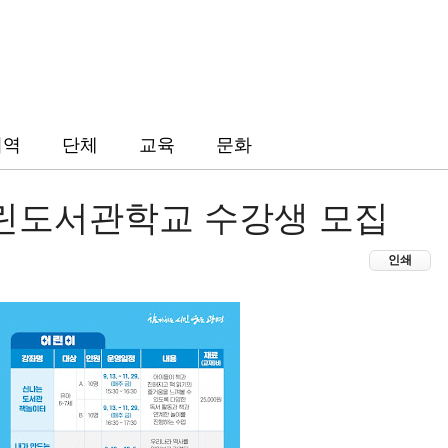
지역
단체
교육
문화
린도서관학교 수강생 모집
인쇄