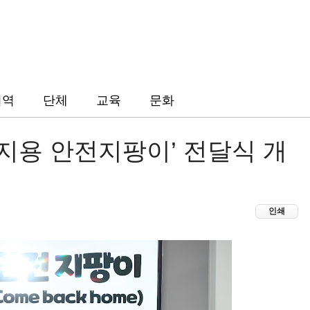
지역
단체
교육
문화
지용 안전지팡이’ 전달식 개
인쇄