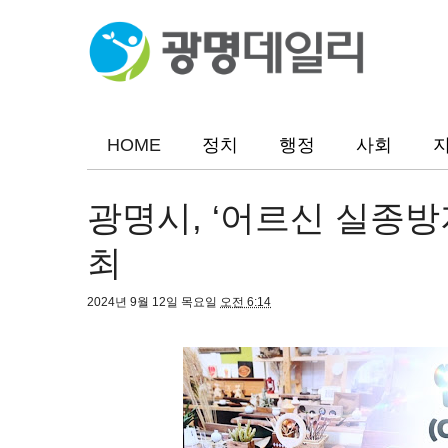
HOME
정치
행정
사회
광명시, ‘어르신 실종방
최
2024년 9월 12일 목요일
오전 6:14