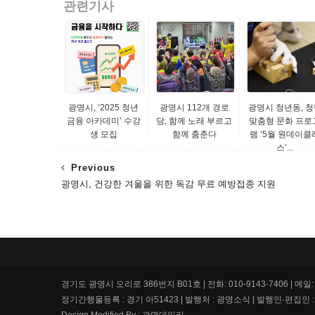
관련기사
광명시, ‘2025 청년
광명시 112개 경로
광명시 청년동, 청
금융 아카데미’ 수강
당, 함께 노래 부르고
맞춤형 문화 프로
생 모집
함께 춤춘다
램 ‘5월 원데이클
스’...
Previous
광명시, 건강한 겨울을 위한 독감 무료 예방접종 지원
경기도 광명시 오리로 386번지 B01호 | 전화: 010-9143-7406 | 메일: g
정기간행물등록 : 경기 아51423 | 발행처 : 광명소식 | 발행인·편집인 : 정상엽