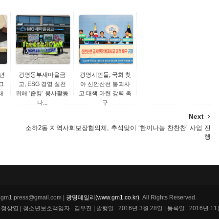
년
광명동부새마을금
광명시민들, 국회 찾
그
고, ESG 경영 실천
아 신안산선 붕괴사
래
위해 ‘줍킹’ 봉사활동
고 대책 마련 강력 촉
나...
구
Next
소하2동 지역사회보장협의체, 추석맞이 ‘한끼나눔 찬찬찬’ 사업 진
행
m1.press@gmail.com |
광명데일리(www.gm1.co.kr)
. All Rights Reserved.
 | 청소년보호책임자 : 김우진 | 발행일 : 2016년 3월 28일 | 등록일 : 2016년 11월 26일 