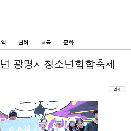
지역
단체
교육
문화
024년 광명시청소년힙합축제
인쇄