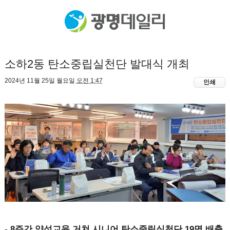
소하2동 탄소중립실천단 발대식 개최
2024년 11월 25일 월요일
오전 1:47
인쇄
- 8주간 양성교육 거쳐 시니어 탄소중립실천단 19명 배출