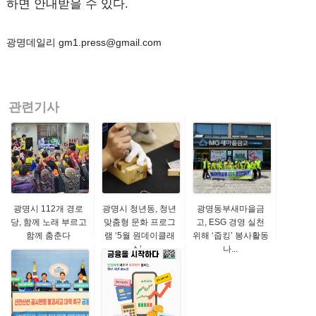
하면 안내받을 수 있다.
광명데일리 gm1.press@gmail.com
관련기사
광명시 112개 경로
광명시 청년동, 청년
광명동부새마을금
당, 함께 노래 부르고
맞춤형 문화 프로그
고, ESG 경영 실천
함께 춤춘다
램 ‘5월 원데이클래
위해 ‘줍킹’ 봉사활동
스’...
나...