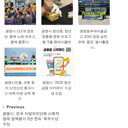
광명시 112개 경로
광명시 청년동, 청년
광명동부새마을금
당, 함께 노래 부르고
맞춤형 문화 프로그
고, ESG 경영 실천
함께 춤춘다
램 ‘5월 원데이클래
위해 ‘줍킹’ 봉사활동
스’...
나...
광명시민들, 국회 찾
광명시, ‘2025 청년
아 신안산선 붕괴사
금융 아카데미’ 수강
고 대책 마련 강력 촉
생 모집
구
Previous
광명시, 전국 지방자치단체 사회적
경제 정책평가 2년 연속 ‘최우수상’
수상