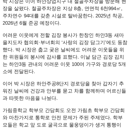
박 시장은 이어 하안상업지구 내 철골주차장을 방문해 현
장을 살폈다. 철골주차장은 지상 8층, 연면적 6천994㎡,
주차면수 94대를 갖춘 시설로 탈바꿈한다. 2025년 착공,
2026년 6월 준공 예정이다.
어려운 이웃에게 전할 김장 봉사가 한창인 하안3동 새마
을지도자 협의회·부녀회의 ‘사랑의 김장 담그기’에도 동참
했다. 박 시장은 춥고 궂은 날씨에도 어려운 이웃들을 위
한 위원들의 봉사에 감사를 표했다. 이날 담근 김장 김치
는 하안3동 관내의 어려운 이웃 100여 가구와 경로당 5개
소에 전달된다.
이어 박 시장은 하안주공8단지 경로당을 찾아 갑자기 추
워진 날씨에 건강과 안부를 묻고 차를 함께하며 어르신들
과 따뜻한 마음을 나눴다.
가림중학교 학부모 간담회도 오전 가림초 학부모 간담회
와 마찬가지로 통학로 안전 문제가 주된 주제였다. 학부
모들은 학교 앞 도로 굴곡으로 물웅덩이가 생겨 통행이