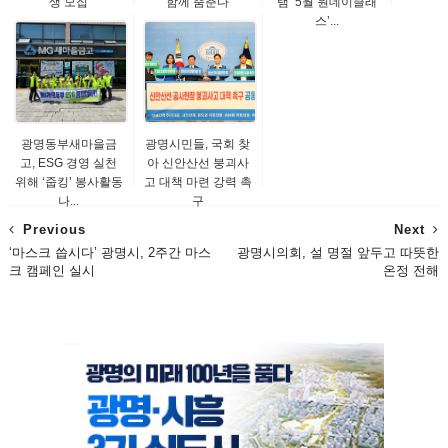
생 모집
함께 춤춘다
램 ‘5월 원데이클래
스’...
광명동부새마을금
광명시민들, 국회 찾
고, ESG 경영 실천
아 신안산선 붕괴사
위해 ‘줍킹’ 봉사활동
고 대책 마련 강력 촉
나...
구
Previous
Next
‘마스크 씁시다’ 광명시, 2주간 마스
광명시의회, 설 명절 앞두고 따뜻한
크 캠페인 실시
온정 전해