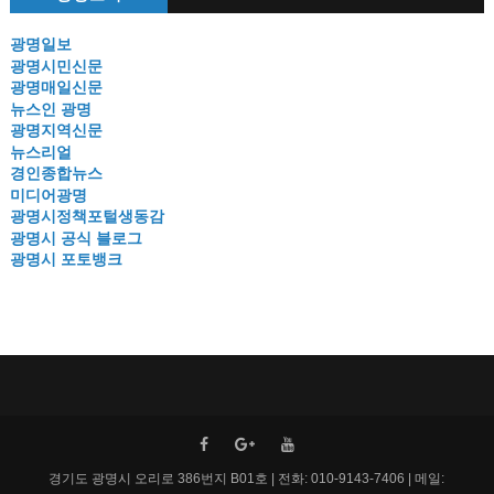
광명일보
광명시민신문
광명매일신문
뉴스인 광명
광명지역신문
뉴스리얼
경인종합뉴스
미디어광명
광명시정책포털생동감
광명시 공식 블로그
광명시 포토뱅크
경기도 광명시 오리로 386번지 B01호 | 전화: 010-9143-7406 | 메일: