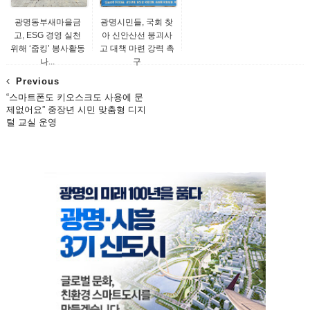
광명동부새마을금
광명시민들, 국회 찾
고, ESG 경영 실천
아 신안산선 붕괴사
위해 ‘줍킹’ 봉사활동
고 대책 마련 강력 촉
나...
구
Previous
“스마트폰도 키오스크도 사용에 문
제없어요” 중장년 시민 맞춤형 디지
털 교실 운영