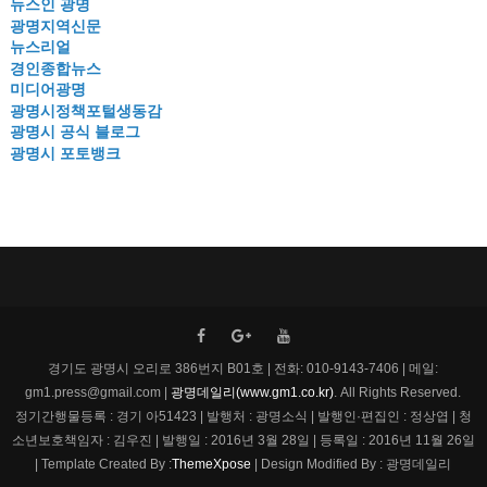
뉴스인 광명
광명지역신문
뉴스리얼
경인종합뉴스
미디어광명
광명시정책포털생동감
광명시 공식 블로그
광명시 포토뱅크
경기도 광명시 오리로 386번지 B01호 | 전화: 010-9143-7406 | 메일:
gm1.press@gmail.com |
광명데일리(www.gm1.co.kr)
. All Rights Reserved.
정기간행물등록 : 경기 아51423 | 발행처 : 광명소식 | 발행인·편집인 : 정상엽 | 청
소년보호책임자 : 김우진 | 발행일 : 2016년 3월 28일 | 등록일 : 2016년 11월 26일
| Template Created By :
ThemeXpose
| Design Modified By : 광명데일리