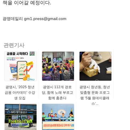
책을 이어갈 예정이다.
광명데일리 gm1.press@gmail.com
관련기사
광명시, ‘2025 청년
광명시 112개 경로
광명시 청년동, 청년
금융 아카데미’ 수강
당, 함께 노래 부르고
맞춤형 문화 프로그
생 모집
함께 춤춘다
램 ‘5월 원데이클래
스’...