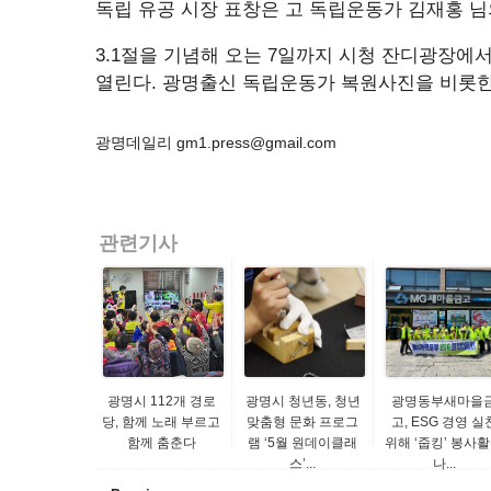
독립 유공 시장 표창은 고 독립운동가 김재홍 님
3.1절을 기념해 오는 7일까지 시청 잔디광장에서
열린다. 광명출신 독립운동가 복원사진을 비롯한 3
광명데일리 gm1.press@gmail.com
관련기사
광명시 112개 경로
광명시 청년동, 청년
광명동부새마을
당, 함께 노래 부르고
맞춤형 문화 프로그
고, ESG 경영 실
함께 춤춘다
램 ‘5월 원데이클래
위해 ‘줍킹’ 봉사
스’...
나...