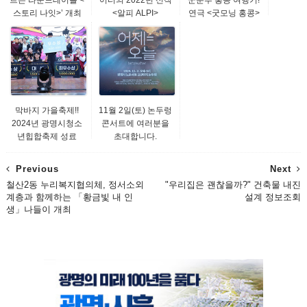
스토리 나잇>’ 개최
<알피 ALPI>
연극 <굿모닝 홍콩>
막바지 가을축제!!
11월 2일(토) 논두렁
2024년 광명시청소
콘서트에 여러분을
년힙합축제 성료
초대합니다.
Previous
Next
철산2동 누리복지협의체, 정서소외
"우리집은 괜찮을까?" 건축물 내진
계층과 함께하는 「황금빛 내 인
설계 정보조회
생」나들이 개최