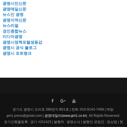
광명시민신문
광명매일신문
뉴스인 광명
광명지역신문
뉴스리얼
경인종합뉴스
미디어광명
광명시정책포털생동감
광명시 공식 블로그
광명시 포토뱅크
경기도 광명시 오리로 386번지 B01호 | 전화: 010-9143-7406 | 메일:
gm1.press@gmail.com |
광명데일리(www.gm1.co.kr)
. All Rights Reserved.
정기간행물등록 : 경기 아51423 | 발행처 : 광명소식 | 발행인·편집인 : 정상엽 | 청