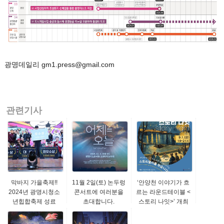
광명데일리 gm1.press@gmail.com
관련기사
막바지 가을축제!!
11월 2일(토) 논두렁
‘안양천 이야기가 흐
2024년 광명시청소
콘서트에 여러분을
르는 라운드테이블 <
년힙합축제 성료
초대합니다.
스토리 나잇>’ 개최