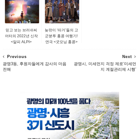
믿고 보는 브러쉬씨
늦깎이 ‘따거’들의 고
어터의 2022년 신작
군분투 홍콩 여행기!
<알피 ALPI>
연극 <굿모닝 홍콩>
Previous
Next
광명3동, 후원자들에게 감사의 마음
광명시, 미세먼지 걱정 제로‘미세먼
전해
지 계절관리제 시행’