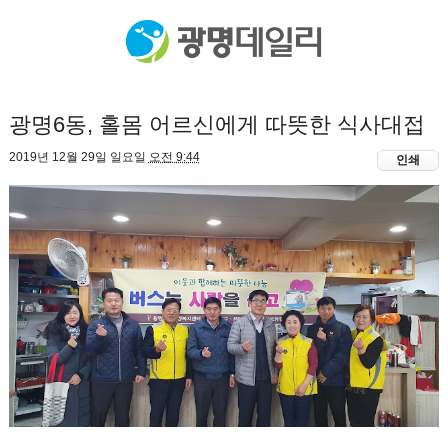
광명6동, 홀몸 어르신에게 따뜻한 식사대접
2019년 12월 29일 일요일
오전 9:44
인쇄