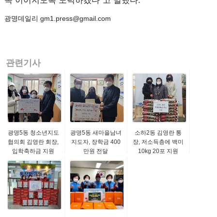
속 이어지도록 노력하겠다“고 말했다.
광명데일리 gm1.press@gmail.com
관련기사
광명5동 청소년지도
광명5동 새마을남녀
소하2동 김영란 통
협의회 김영란 회장,
지도자, 장학금 400
장, 저소득층에 백미
입학축하금 지원
만원 전달
10kg 20포 지원