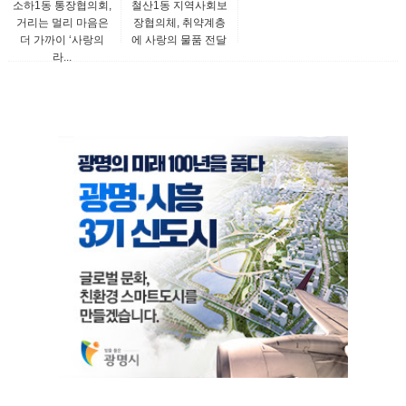
소하1동 통장협의회,
철산1동 지역사회보
거리는 멀리 마음은
장협의체, 취약계층
더 가까이 ‘사랑의
에 사랑의 물품 전달
라...