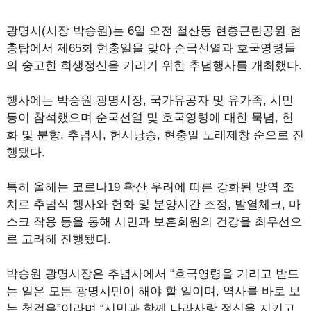
광명시(시장 박승원)는 6일 오전 철산동 현충근린공원 현
충탑에서 제65회 현충일을 맞아 순국선열과 호국영령들
의 숭고한 희생정신을 기리기 위한 추념행사를 개최했다.
행사에는 박승원 광명시장, 국가유공자 및 유가족, 시민
등이 참석했으며 순국선열 및 호국영령에 대한 묵념, 헌
화 및 분향, 추념사, 헌시낭송, 현충일 노래제창 순으로 진
행됐다.
특히 올해는 코로나19 확산 우려에 따른 강화된 방역 조
치로 추념식 행사와 헌화 및 분양시간 조정, 발열체크, 마
스크 착용 등을 통해 시민과 보훈회원의 건강을 최우선으
로 고려해 진행됐다.
박승원 광명시장은 추념사에서 “호국영령을 기리고 받드
는 일은 모든 광명시민이 해야 할 일이며, 역사를 바로 보
는 첫걸음”이라며 “시민과 함께 나라사랑 정신을 지키고