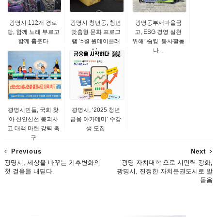
광명시 112개 경로
광명시 청년동, 청년
광명동부새마을금
당, 함께 노래 부르고
맞춤형 문화 프로그
고, ESG 경영 실천
함께 춤춘다
램 ‘5월 원데이클래
위해 ‘줍킹’ 봉사활동
스’...
나...
광명시민들, 국회 찾
광명시, ‘2025 청년
아 신안산선 붕괴사
금융 아카데미’ 수강
고 대책 마련 강력 촉
생 모집
구
Previous
Next
광명시, 세상을 바꾸는 기후변화의
‘광명 자치대학’으로 시민력 강화,
첫 걸음을 내딛다.
광명시, 진정한 자치분권도시로 발
돋음