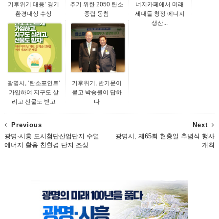
기후위기 대응’ 경기
추기 위한 2050 탄소
너지카페에서 미래
환경대상 수상
중립 동참
세대들 청정 에너지
생산...
광명시, ‘탄소포인트’
기후위기, 반기문이
가입하여 지구도 살
묻고 박승원이 답하
리고 선물도 받고
다
Previous
Next
광명·시흥 도시첨단산업단지 수열
광명시, 제65회 현충일 추념식 행사
에너지 활용 친환경 단지 조성
개최