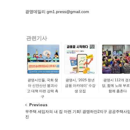
광명데일리 gm1.press@gmail.com
관련기사
광명시민들, 국회 찾
광명시, ‘2025 청년
광명시 112개 경
아 신안산선 붕괴사
금융 아카데미’ 수강
당, 함께 노래 부
고 대책 마련 강력 촉
생 모집
함께 춤춘다
구
Previous
무주택 세입자의 내 집 마련 기회! 광명하안2지구 공공주택사업
진