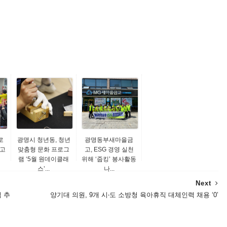
로
광명시 청년동, 청년
광명동부새마을금
르고
맞춤형 문화 프로그
고, ESG 경영 실천
램 ‘5월 원데이클래
위해 ‘줍킹’ 봉사활동
스’...
나...
Next
 추
양기대 의원, 9개 시‧도 소방청 육아휴직 대체인력 채용 ‘0’