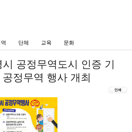
지역
단체
교육
문화
광명시 공정무역도시 인증 기
시 공정무역 행사 개최
인쇄