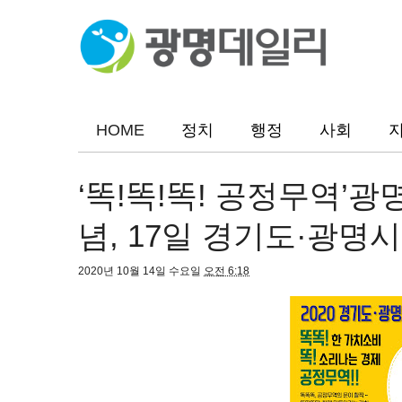
HOME
정치
행정
사회
‘똑!똑!똑! 공정무역’
념, 17일 경기도·광명
2020년 10월 14일 수요일
오전 6:18