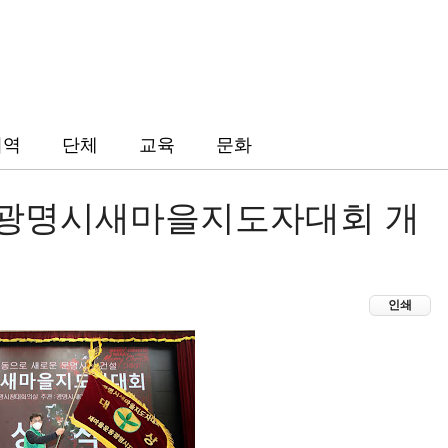
지역
단체
교육
문화
0 광명시새마을지도자대회 개
인쇄