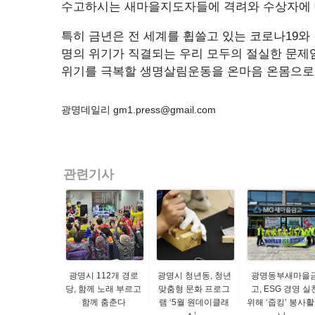
수고하시는 새마을지도자들에 격려와 수상자에 
특히 금년은 전 세계를 휩쓸고 있는 코로나19와
명의 위기가 직결되는 우리 모두의 절실한 문제
위기를 극복할 생명살림운동을 온마음 온몸으로
광명데일리 gm1.press@gmail.com
관련기사
광명시 112개 경로
광명시 청년동, 청년
광명동부새마을
당, 함께 노래 부르고
맞춤형 문화 프로그
고, ESG 경영 실
함께 춤춘다
램 ‘5월 원데이클래
위해 ‘줍킹’ 봉사