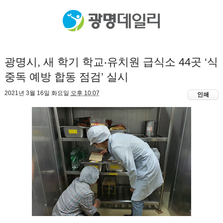
광명시, 새 학기 학교‧유치원 급식소 44곳 ‘식
중독 예방 합동 점검’ 실시
2021년 3월 16일 화요일
오후 10:07
인쇄