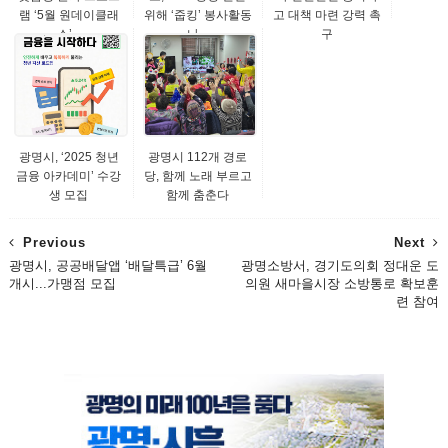
램 ‘5월 원데이클래
위해 ‘줍킹’ 봉사활동
고 대책 마련 강력 촉
스’...
나...
구
광명시, ‘2025 청년
광명시 112개 경로
금융 아카데미’ 수강
당, 함께 노래 부르고
생 모집
함께 춤춘다
Previous
Next
광명시, 공공배달앱 ‘배달특급’ 6월
광명소방서, 경기도의회 정대운 도
개시...가맹점 모집
의원 새마을시장 소방통로 확보훈
련 참여