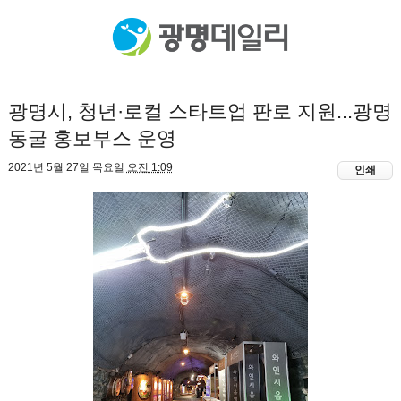
광명시, 청년·로컬 스타트업 판로 지원...광명
동굴 홍보부스 운영
2021년 5월 27일 목요일
오전 1:09
인쇄