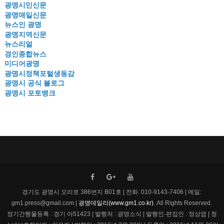
광명시민신문
광명매일신문
뉴스인 광명
광명지역신문
뉴스리얼
경인종합뉴스
미디어광명
광명시정책포털생동감
광명시 공식 블로그
광명시 포토뱅크
경기도 광명시 오리로 386번지 B01호 | 전화: 010-9143-7406 | 메일:
gm1.press@gmail.com |
광명데일리(www.gm1.co.kr)
. All Rights Reserved.
정기간행물등록 : 경기 아51423 | 발행처 : 광명소식 | 발행인·편집인 : 정상엽 | 청