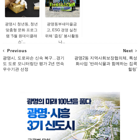
광명시 청년동, 청년
광명동부새마을금
맞춤형 문화 프로그
고, ESG 경영 실천
램 ‘5월 원데이클래
위해 ‘줍킹’ 봉사활동
스’...
나...
Previous
Next
광명시, 도로파손 신속 복구...경기
광명2동 지역사회보장협의체, 특성
도 도로 모니터링단 평가 2년 연속
화사업 ‘반려식물과 함께하는 집콕
우수기관 선정
힐링’