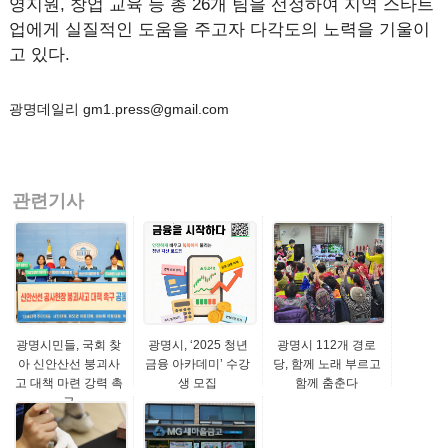
영지원, 창업 교육 등 총 26개 팀을 선정하여 지역 스타트
업에게 실질적인 도움을 주고자 다각도의 노력을 기울이
고 있다.
광명데일리 gm1.press@gmail.com
관련기사
광명시민들, 국회 찾
광명시, ‘2025 청년
광명시 112개 경로
아 신안산선 붕괴사
금융 아카데미’ 수강
당, 함께 노래 부르고
고 대책 마련 강력 촉
생 모집
함께 춤춘다
구