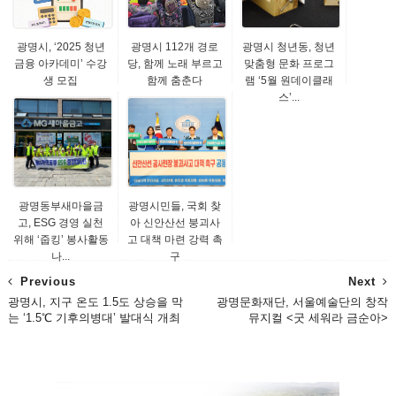
광명시, ‘2025 청년
광명시 112개 경로
광명시 청년동, 청년
금융 아카데미’ 수강
당, 함께 노래 부르고
맞춤형 문화 프로그
생 모집
함께 춤춘다
램 ‘5월 원데이클래
스’...
광명동부새마을금
광명시민들, 국회 찾
고, ESG 경영 실천
아 신안산선 붕괴사
위해 ‘줍킹’ 봉사활동
고 대책 마련 강력 촉
나...
구
Previous
Next
광명시, 지구 온도 1.5도 상승을 막
광명문화재단, 서울예술단의 창작
는 ‘1.5℃ 기후의병대’ 발대식 개최
뮤지컬 <굿 세워라 금순아>