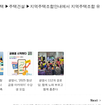
주택 ▶주택건설 ▶지역주택조합안내에서 지역주택조합 유
찾
광명시, ‘2025 청년
광명시 112개 경로
사
금융 아카데미’ 수강
당, 함께 노래 부르고
 촉
생 모집
함께 춤춘다
Next