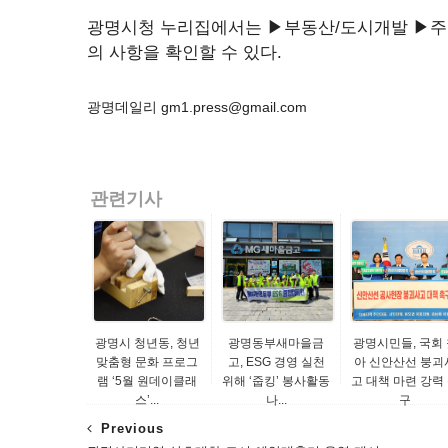
광명시청 누리집에서는 ▶부동산/도시개발 ▶
의 사항을 확인할 수 있다.
광명데일리 gm1.press@gmail.com
관련기사
광명시 청년동, 청년
광명동부새마을금
광명시민들, 국회 
맞춤형 문화 프로그
고, ESG 경영 실천
아 신안산선 붕괴
램 ‘5월 원데이클래
위해 ‘줍킹’ 봉사활동
고 대책 마련 강력
스’...
나...
구
Previous