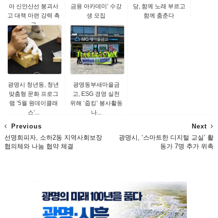
아 신안산선 붕괴사
금융 아카데미’ 수강
당, 함께 노래 부르고
고 대책 마련 강력 촉
생 모집
함께 춤춘다
구
광명시 청년동, 청년
광명동부새마을금
맞춤형 문화 프로그
고, ESG 경영 실천
램 ‘5월 원데이클래
위해 ‘줍킹’ 봉사활동
스’...
나...
Previous
Next
선명희피자, 소하2동 지역사회보장
광명시, ‘스마트한 디지털 교실’ 활
협의체와 나눔 협약 체결
동가 7명 추가 위촉