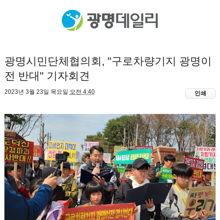
광명시민단체협의회, "구로차량기지 광명이
전 반대" 기자회견
2023년 3월 23일 목요일
오전 4:40
인쇄