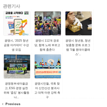
관련기사
광명시, ‘2025 청년
광명시 112개 경로
광명시 청년동, 청년
금융 아카데미’ 수강
당, 함께 노래 부르고
맞춤형 문화 프로그
생 모집
함께 춤춘다
램 ‘5월 원데이클래
스’...
광명동부새마을금
광명시민들, 국회 찾
고, ESG 경영 실천
아 신안산선 붕괴사
위해 ‘줍킹’ 봉사활동
고 대책 마련 강력 촉
나...
구
Previous