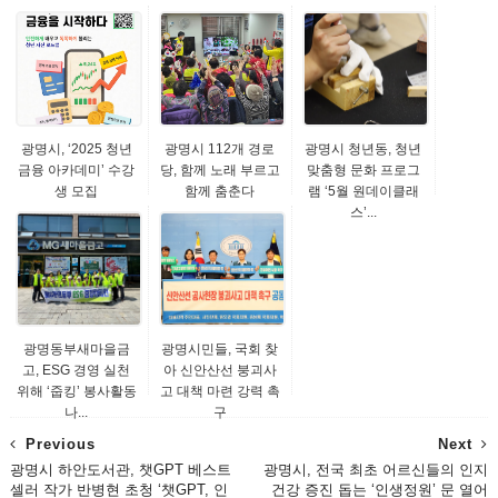
광명시, ‘2025 청년
광명시 112개 경로
광명시 청년동, 청년
금융 아카데미’ 수강
당, 함께 노래 부르고
맞춤형 문화 프로그
생 모집
함께 춤춘다
램 ‘5월 원데이클래
스’...
광명동부새마을금
광명시민들, 국회 찾
고, ESG 경영 실천
아 신안산선 붕괴사
위해 ‘줍킹’ 봉사활동
고 대책 마련 강력 촉
나...
구
Previous
Next
광명시 하안도서관, 챗GPT 베스트
광명시, 전국 최초 어르신들의 인지
셀러 작가 반병현 초청 ‘챗GPT, 인
건강 증진 돕는 ‘인생정원’ 문 열어