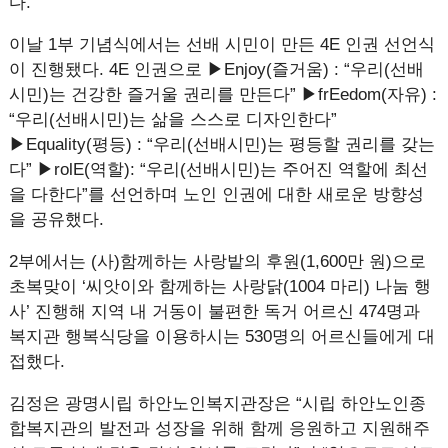
다.
이날 1부 기념식에서는 선배 시민이 만든 4E 인권 선언식
이 진행됐다. 4E 인권으로 ▶Enjoy(즐거움) : “우리(선배
시민)는 건강한 즐거울 권리를 만든다” ▶frEedom(자유) :
“우리(선배시민)는 삶을 스스로 디자인한다”
▶Equality(평등) : “우리(선배시민)는 평등할 권리를 갖는
다” ▶rolE(역할): “우리(선배시민)는 주어진 역할에 최선
을 다한다”를 선언하며 노인 인권에 대한 새로운 방향성
을 공유했다.
2부에서는 (사)함께하는 사랑밭의 후원(1,600만 원)으로
초복맞이 ‘씨앗이와 함께하는 사랑닭(1004 마리) 나눔 행
사’ 진행해 지역 내 거동이 불편한 독거 어르신 474명과
복지관 행복식당을 이용하시는 530명의 어르신들에게 대
접했다.
김정은 광명시립 하안노인복지관장은 “시립 하안노인종
합복지관의 발전과 성장을 위해 함께 응원하고 지원해주