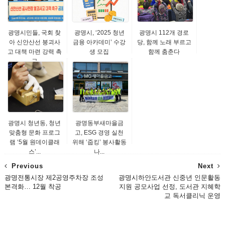
광명시민들, 국회 찾
광명시, ‘2025 청년
광명시 112개 경로
아 신안산선 붕괴사
금융 아카데미’ 수강
당, 함께 노래 부르고
고 대책 마련 강력 촉
생 모집
함께 춤춘다
구
광명시 청년동, 청년
광명동부새마을금
맞춤형 문화 프로그
고, ESG 경영 실천
램 ‘5월 원데이클래
위해 ‘줍킹’ 봉사활동
스’...
나...
Previous
Next
광명전통시장 제2공영주차장 조성
광명시하안도서관 신중년 인문활동
본격화… 12월 착공
지원 공모사업 선정, 도서관 지혜학
교 독서클리닉 운영