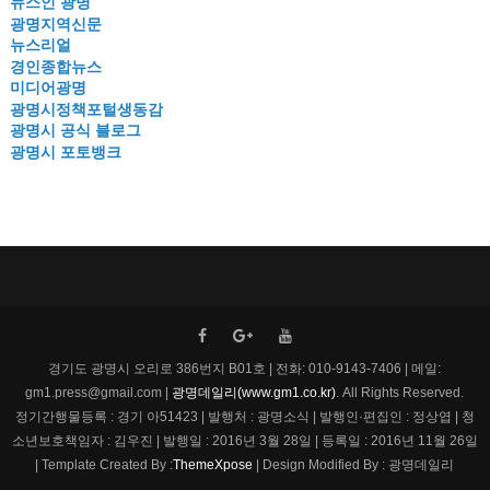
뉴스인 광명
광명지역신문
뉴스리얼
경인종합뉴스
미디어광명
광명시정책포털생동감
광명시 공식 블로그
광명시 포토뱅크
경기도 광명시 오리로 386번지 B01호 | 전화: 010-9143-7406 | 메일:
gm1.press@gmail.com |
광명데일리(www.gm1.co.kr)
. All Rights Reserved.
정기간행물등록 : 경기 아51423 | 발행처 : 광명소식 | 발행인·편집인 : 정상엽 | 청
소년보호책임자 : 김우진 | 발행일 : 2016년 3월 28일 | 등록일 : 2016년 11월 26일
| Template Created By :
ThemeXpose
| Design Modified By : 광명데일리