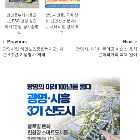
광명동부새마을금
광명시민들, 국회 찾
고, ESG 경영 실천
아 신안산선 붕괴사
위해 ‘줍킹’ 봉사활동
고 대책 마련 강력 촉
나...
구
Previous
Next
광명시립 하안노인종합복지관, 개
광명시, 제1회 무의공 이순신 음식
관 4주년 기념행사 개최
문화의거리 축제 열어