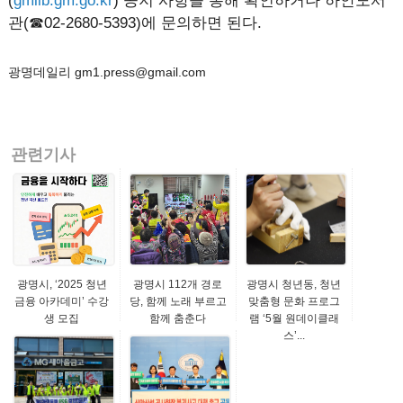
(
gmlib.gm.go.kr
) 공지 사항을 통해 확인하거나 하안도서
관(☎02-2680-5393)에 문의하면 된다.
광명데일리 gm1.press@gmail.com
관련기사
광명시, ‘2025 청년
광명시 112개 경로
광명시 청년동, 청년
금융 아카데미’ 수강
당, 함께 노래 부르고
맞춤형 문화 프로그
생 모집
함께 춤춘다
램 ‘5월 원데이클래
스’...