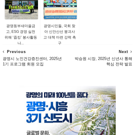
광명동부새마을금
광명시민들, 국회 찾
고, ESG 경영 실천
아 신안산선 붕괴사
위해 ‘줍킹’ 봉사활동
고 대책 마련 강력 촉
나...
구
Previous
Next
광명시 노인건강증진센터, 2025년
박승원 시장, 2025년 신년사 통해
1기 프로그램 회원 모집
핵심 전략 발표