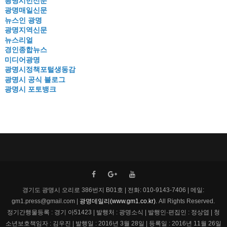
광명시민신문
광명매일신문
뉴스인 광명
광명지역신문
뉴스리얼
경인종합뉴스
미디어광명
광명시정책포털생동감
광명시 공식 블로그
광명시 포토뱅크
경기도 광명시 오리로 386번지 B01호 | 전화: 010-9143-7406 | 메일:
gm1.press@gmail.com |
광명데일리(www.gm1.co.kr)
. All Rights Reserved.
정기간행물등록 : 경기 아51423 | 발행처 : 광명소식 | 발행인·편집인 : 정상엽 | 청
소년보호책임자 : 김우진 | 발행일 : 2016년 3월 28일 | 등록일 : 2016년 11월 26일