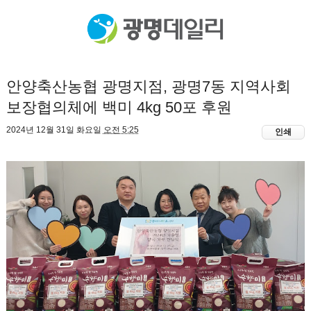
안양축산농협 광명지점, 광명7동 지역사회
보장협의체에 백미 4kg 50포 후원
2024년 12월 31일 화요일
오전 5:25
인쇄