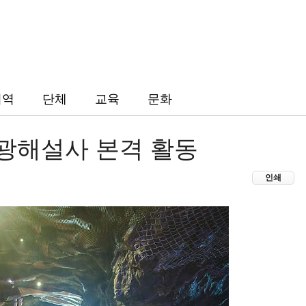
지역
단체
교육
문화
관광해설사 본격 활동
인쇄