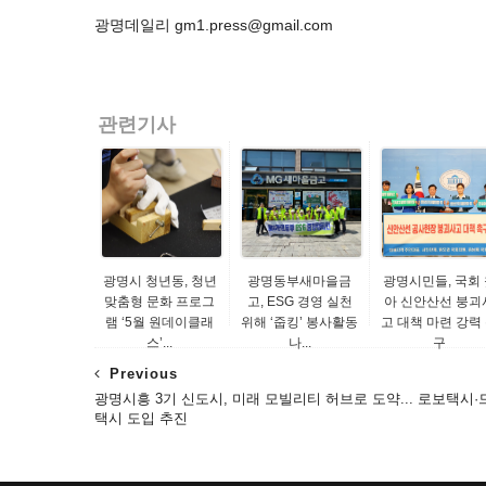
광명데일리 gm1.press@gmail.com
관련기사
광명시 청년동, 청년
광명동부새마을금
광명시민들, 국회 
맞춤형 문화 프로그
고, ESG 경영 실천
아 신안산선 붕괴
램 ‘5월 원데이클래
위해 ‘줍킹’ 봉사활동
고 대책 마련 강력
스’...
나...
구
Previous
광명시흥 3기 신도시, 미래 모빌리티 허브로 도약... 로보택시·
택시 도입 추진