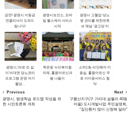
금연! 광명시 이동금
광명시보건소, 모바
광명시 고혈압·당뇨
연클리닉이 도와드
일 헬스케어 서비스
병 관리를 위한유튜
립니다!
시작
브 채널 ‘광고당 티
비’ 개...
광명시,‘따로 또 같
학온동 누리복지협
소하1동-리안헤어 미
이’비대면 당뇨관리
의체, 홀몸어르신과
용실, 홀몸어르신 무
프로그램 운영 자가
봄 나들이
료 이미용서비스 협
혈당...
약
Previous
Next
광명시, 평생학습 로드맵 작성을 위
구름산지구(구 가리대·설월리·40동
한 시민토론회 개최
마을) 도시개발사업 주민설명회,
"집단환지 많이 신청해 달라"