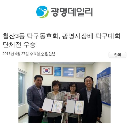
철산3동 탁구동호회, 광명시장배 탁구대회
단체전 우승
2016년 4월 27일 수요일
오후 2:56
인쇄