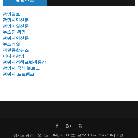
광명소식
광명일보
광명시민신문
광명매일신문
뉴스인 광명
광명지역신문
뉴스리얼
경인종합뉴스
미디어광명
광명시정책포털생동감
광명시 공식 블로그
광명시 포토뱅크
경기도 광명시 오리로 386번지 B01호 | 전화: 010-9143-7406 | 메일: