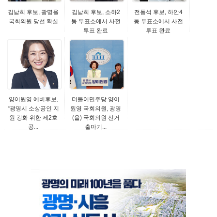
김남희 후보, 광명을
김남희 후보, 소하2
전동석 후보, 하안4
국회의원 당선 확실
동 투표소에서 사전
동 투표소에서 사전
투표 완료
투표 완료
양이원영 예비후보,
더불어민주당 양이
“광명시 소상공인 지
원영 국회의원, 광명
원 강화 위한 제2호
(을) 국회의원 선거
공...
출마기...