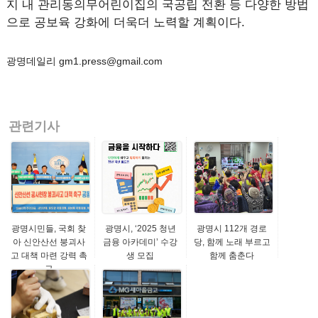
지 내 관리동의무어린이집의 국공립 전환 등 다양한 방법
으로 공보육 강화에 더욱더 노력할 계획이다.
광명데일리 gm1.press@gmail.com
관련기사
광명시민들, 국회 찾
광명시, ‘2025 청년
광명시 112개 경로
아 신안산선 붕괴사
금융 아카데미’ 수강
당, 함께 노래 부르고
고 대책 마련 강력 촉
생 모집
함께 춤춘다
구