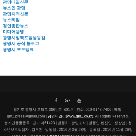
광명매일신문
뉴스인 광명
광명지역신문
뉴스리얼
경인종합뉴스
미디어광명
광명시정책포털생동감
광명시 공식 블로그
광명시 포토뱅크
경기도 광명시 오리로 386번지 B01호 | 전화: 010-9143-7406 | 메일:
gm1.press@gmail.com |
광명데일리(www.gm1.co.kr)
. All Rights Reserved.
정기간행물등록 : 경기 아51423 | 발행처 : 광명소식 | 발행인·편집인 : 정상엽 | 청
소년보호책임자 : 김우진 | 발행일 : 2016년 3월 28일 | 등록일 : 2016년 11월 26일