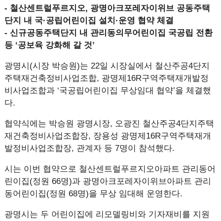
- 철산센트럴푸르지오, 광명아크포레자이위브 공동주택
단지 내 국·공립어린이집 설치·운영 협약 체결
- 신규공동주택단지 내 관리동의무어린이집 국공립 전환
등 ‘공보육 강화해 갈 것’
광명시(시장 박승원)는 22일 시장실에서 철산주공4단지
주택재건축정비사업조합, 광명제16R구역주택재개발정
비사업조합과 ‘국공립어린이집 무상임대 협약’을 체결했
다.
협약식에는 박승원 광명시장, 오광진 철산주공4단지주택
재건축정비사업조합장, 장용성 광명제16R구역주택재개
발정비사업조합장, 관계자 등 7명이 참석했다.
시는 이번 협약으로 철산센트럴푸르지오아파트 관리동어
린이집(정원 66명)과 광명아크포레자이위브아파트 관리
동어린이집(정원 68명)을 무상 임대해 운영한다.
광명시는 두 어린이집에 리모델링비와 기자재비를 지원