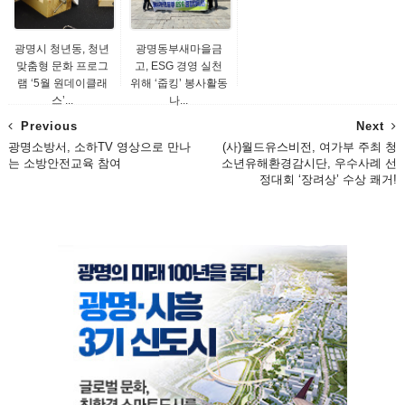
광명시 청년동, 청년
광명동부새마을금
맞춤형 문화 프로그
고, ESG 경영 실천
램 ‘5월 원데이클래
위해 ‘줍킹’ 봉사활동
스’...
나...
Previous
Next
광명소방서, 소하TV 영상으로 만나
(사)월드유스비전, 여가부 주최 청
는 소방안전교육 참여
소년유해환경감시단, 우수사례 선
정대회 ‘장려상’ 수상 쾌거!