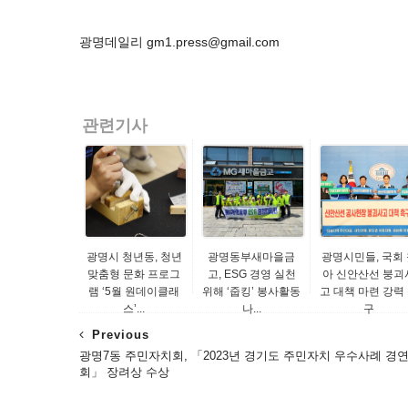
광명데일리 gm1.press@gmail.com
관련기사
광명시 청년동, 청년
광명동부새마을금
광명시민들, 국회 
맞춤형 문화 프로그
고, ESG 경영 실천
아 신안산선 붕괴
램 ‘5월 원데이클래
위해 ‘줍킹’ 봉사활동
고 대책 마련 강력
스’...
나...
구
Previous
광명7동 주민자치회, 「2023년 경기도 주민자치 우수사례 경
회」 장려상 수상