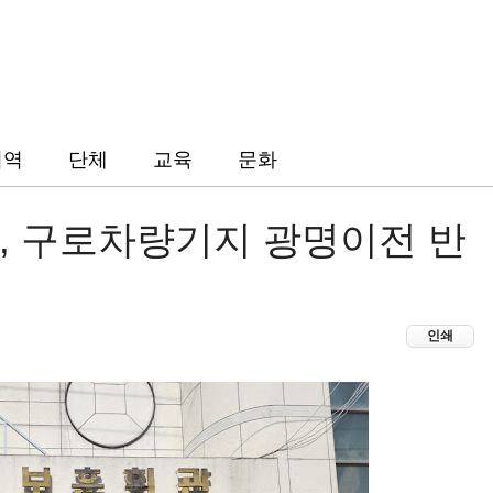
지역
단체
교육
문화
, 구로차량기지 광명이전 반
인쇄