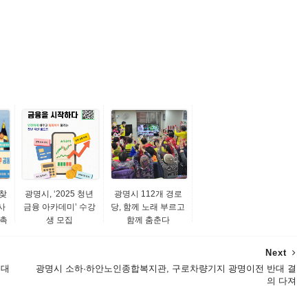
찾
광명시, ‘2025 청년
광명시 112개 경로
사
금융 아카데미’ 수강
당, 함께 노래 부르고
 촉
생 모집
함께 춤춘다
Next
연대
광명시 소하·하안노인종합복지관, 구로차량기지 광명이전 반대 결
의 다져